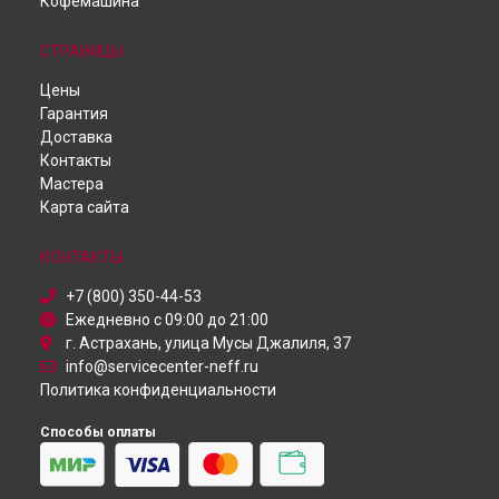
Кофемашина
Ремонт морозильной камеры Neff в
Самаре
Ремонт морозильной камеры Neff в
Омске
СТРАНИЦЫ
Ремонт морозильной камеры Neff в
Красноярске
Ремонт морозильной камеры Neff в
Перми
Цены
Ремонт морозильной камеры Neff в
Ульяновске
Гарантия
Ремонт морозильной камеры Neff в
Кирове
Доставка
Ремонт морозильной камеры Neff в
Оренбурге
Контакты
Ремонт морозильной камеры Neff в
Кемерово
Мастера
Ремонт морозильной камеры Neff в
Новокузнецке
Карта сайта
Ремонт морозильной камеры Neff в
Рязани
КОНТАКТЫ
Ремонт морозильной камеры Neff в
Астрахани
Ремонт морозильной камеры Neff в
Набережных Челнах
+7 (800) 350-44-53
Ремонт морозильной камеры Neff в
Липецке
Ежедневно с 09:00 до 21:00
г. Астрахань, улица Мусы Джалиля, 37
info@servicecenter-neff.ru
Политика конфиденциальности
Способы оплаты